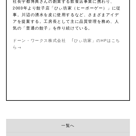
社長宇都博典さんの創業する飲食店事業に携わり、
2003
年より餃子店「ひぃ坊家（ヒーボーゲー）」に従
事。川辺の湧水を皮に使用するなど、さまざまアイデ
アを提案する。工房長として主に品質管理を務め、人
気の「普通の餃子」を作り続けている。
ドーン・ワークス株式会社 ｢ひぃ坊家」のHPはこち
ら→
一覧へ