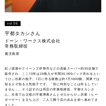
vol.06
宇都タカシさん
ドーン・ワークス株式会社
常務取締役
鹿児島県
紀ノ国屋やクイーンズ伊勢丹などの高級スーパー約
30
店舗で
販売され、ここ
10
年は
20
個入が年間
30,000
パック売れるとい
うひぃ坊家の餃子。
1
日に作る個数は約
1
万
5000
個。関東では
知る人ぞ知る人気餃子です。「別に特別なことは何もしてい
ません」。そう話すのは同店の常務取締役、宇都タカシさ
ん。社長でお父様の宇都博典さんとゼロからひぃ坊家（ヒー
ボーゲー）を立ち上げ、二人三脚で店の歩みを前へ進めてき
ました。