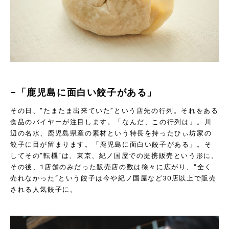
–「鹿児島に面白い餃子がある」
その日、“たまたま出来ていた”という店先の行列。それをある
食品のバイヤーが注目します。「なんだ、この行列は」。川
辺の名水、鹿児島県産の素材という特長を持ったひぃ坊家の
餃子に目が留まります。「鹿児島に面白い餃子がある」。そ
してその
“
転機
“
は、東京、紀ノ国屋での提携販売という形に。
その後、
1
店舗のみだった販売店の数は徐々に広がり、
“
全く
売れなかった
“
という餃子は今や紀ノ国屋など
30
店以上で販売
される人気餃子に。