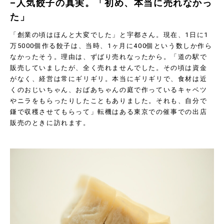
–人気餃子の真実。「初め、本当に売れなかっ
た」
「創業の頃はほんと大変でした」と宇都さん。現在、
1
日に
1
万
5000
個作る餃子は、当時、
1
ヶ月に
400
個という数しか作ら
なかったそう。理由は、ずばり売れなったから。「道の駅で
販売していましたが、全く売れませんでした。その頃は資金
がなく、経営は常にギリギリ。本当にギリギリで、食材は近
くのおじいちゃん、おばあちゃんの庭で作っているキャベツ
やニラをもらったりしたこともありました。それも、自分で
鎌で収穫させてもらって」転機はある東京での催事での出店
販売のときに訪れます。