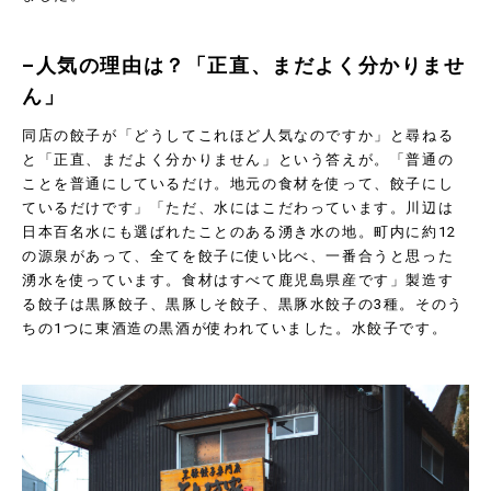
–人気の理由は？「正直、まだよく分かりませ
ん」
同店の餃子が「どうしてこれほど人気なのですか」と尋ねる
と「正直、まだよく分かりません」という答えが。「普通の
ことを普通にしているだけ。地元の食材を使って、餃子にし
ているだけです」「ただ、水にはこだわっています。川辺は
日本百名水にも選ばれたことのある湧き水の地。町内に約
12
の源泉があって、全てを餃子に使い比べ、一番合うと思った
湧水を使っています。食材はすべて鹿児島県産です」製造す
る餃子は黒豚餃子、黒豚しそ餃子、黒豚水餃子の
3
種。そのう
ちの
1
つに東酒造の黒酒が使われていました。水餃子です。