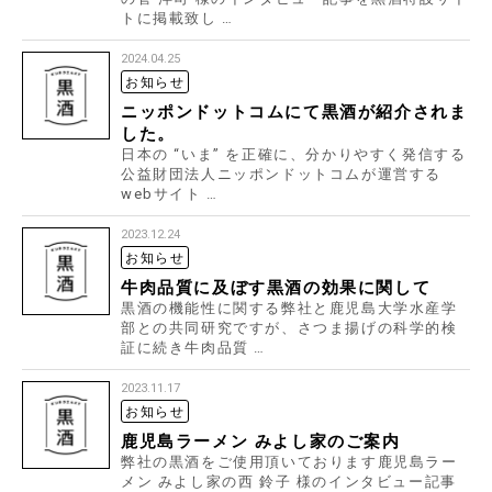
トに掲載致し …
2024.04.25
お知らせ
ニッポンドットコムにて黒酒が紹介されま
した。
日本の “いま” を正確に、分かりやすく発信する
公益財団法人ニッポンドットコムが運営する
webサイト …
2023.12.24
お知らせ
牛肉品質に及ぼす黒酒の効果に関して
黒酒の機能性に関する弊社と鹿児島大学水産学
部との共同研究ですが、さつま揚げの科学的検
証に続き牛肉品質 …
2023.11.17
お知らせ
鹿児島ラーメン みよし家のご案内
弊社の黒酒をご使用頂いております鹿児島ラー
メン みよし家の西 鈴子 様のインタビュー記事